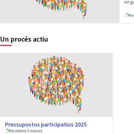
en g
Re
Un procés actiu
Pressupostos participatius 2025
Resta(en) 5 mesos