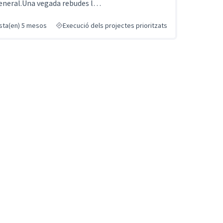
eneral.Una vegada rebudes l…
sta(en) 5 mesos
Execució dels projectes prioritzats