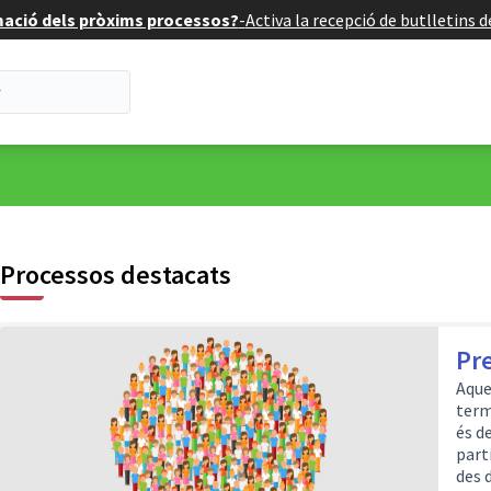
mació dels pròxims processos?
-
Activa la recepció de butlletins 
Processos destacats
Pr
Aque
term
és d
part
des d