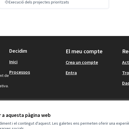
Execució dels projectes prioritzats
Decidim
El meu compte
Re
Inici
Crea un compte
Act
Processos
Entra
Tr
ont de
Dad
ativa.
ir a aquesta pàgina web
ndiment i el contingut d'aquest. Les galetes ens permeten oferir una experièn
xarxes socials.