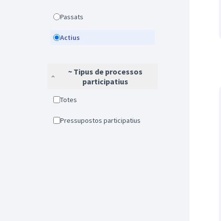
Passats
Actius
~ Tipus de processos
participatius
Totes
Pressupostos participatius