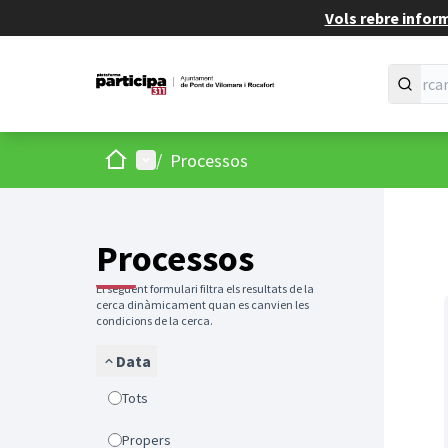
Vols rebre infor
Inici
Menú principal
/
Processos
Processos
El següent formulari filtra els resultats de la
cerca dinàmicament quan es canvien les
condicions de la cerca.
Data
Tots
Propers