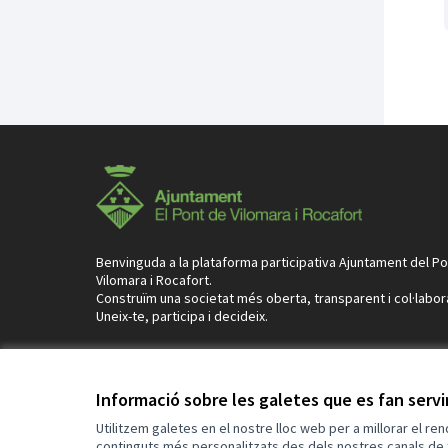
Benvinguda a la plataforma participativa Ajuntament del P
Vilomara i Rocafort.
Construïm una societat més oberta, transparent i col·labor
Uneix-te, participa i decideix.
Informació sobre les galetes que es fan serv
Termes i condicions d'ús
Configuració de les galetes
Utilitzem galetes en el nostre lloc web per a millorar el re
continguts més personalitzats des dels nostres canals de 