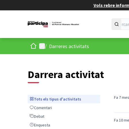
Vols rebre infor
Inici
Menú principal
/
Darreres activitats
Darrera activitat
Fa 7 me
Tots els tipus d'activitats
Tots els tipus d'activitats
Comentari
Comentari
Debat
Debat
Fa 10 m
Enquesta
Enquesta