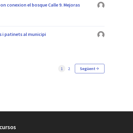
con conexion el bosque Calle 9. Mejoras
 i patinets al municipi
1
2
Següent
cursos