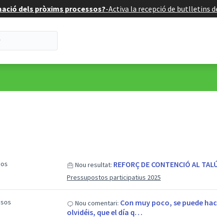
mació dels pròxims processos?
-
Activa la recepció de butlletins 
sos
REFORÇ DE CONTENCIÓ AL TAL
Nou resultat:
Pressupostos participatius 2025
esos
Con muy poco, se puede hace
Nou comentari:
olvidéis, que el día q…