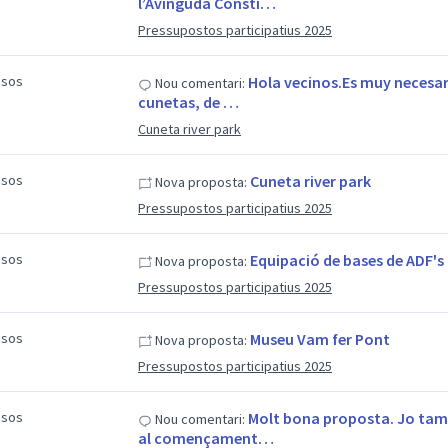
l’Avinguda Consti…
Pressupostos participatius 2025
esos
Hola vecinos.Es muy necesari
Nou comentari:
cunetas, de …
Cuneta river park
esos
Cuneta river park
Nova proposta:
Pressupostos participatius 2025
esos
Equipació de bases de ADF's
Nova proposta:
Pressupostos participatius 2025
esos
Museu Vam fer Pont
Nova proposta:
Pressupostos participatius 2025
esos
Molt bona proposta. Jo tamb
Nou comentari:
al començament…